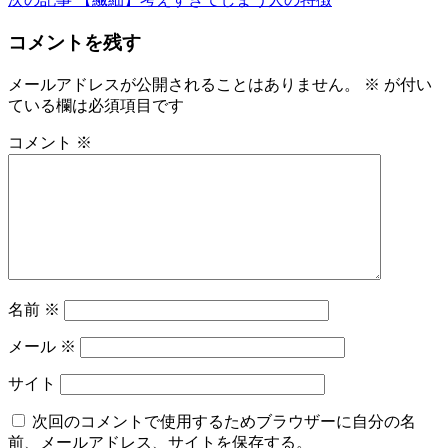
稿
コメントを残す
ナ
ビ
メールアドレスが公開されることはありません。
※
が付い
ている欄は必須項目です
ゲ
ー
コメント
※
シ
ョ
ン
名前
※
メール
※
サイト
次回のコメントで使用するためブラウザーに自分の名
前、メールアドレス、サイトを保存する。