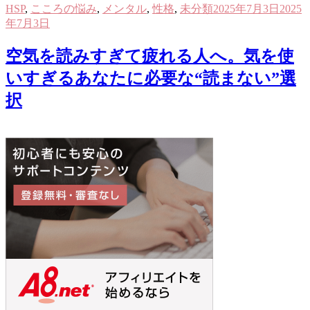
HSP
,
こころの悩み
,
メンタル
,
性格
,
未分類
2025年7月3日
2025
年7月3日
空気を読みすぎて疲れる人へ。気を使
いすぎるあなたに必要な“読まない”選
択