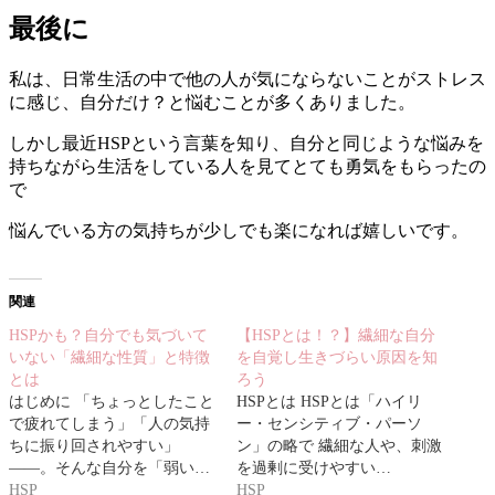
最後に
私は、日常生活の中で他の人が気にならないことがストレス
に感じ、自分だけ？と悩むことが多くありました。
しかし最近HSPという言葉を知り、自分と同じような悩みを
持ちながら生活をしている人を見てとても勇気をもらったの
で
悩んでいる方の気持ちが少しでも楽になれば嬉しいです。
関連
HSPかも？自分でも気づいて
【HSPとは！？】繊細な自分
いない「繊細な性質」と特徴
を自覚し生きづらい原因を知
とは
ろう
はじめに 「ちょっとしたこと
HSPとは HSPとは「ハイリ
で疲れてしまう」「人の気持
ー・センシティブ・パーソ
ちに振り回されやすい」
ン」の略で 繊細な人や、刺激
――。そんな自分を「弱い…
を過剰に受けやすい…
HSP
HSP