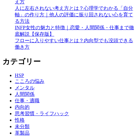
え方
人に左右されない考え方とは？心理学でわかる「自分
軸」の作り方｜他人の評価に振り回されない心を育て
る方法
INFP女性の魅力と特徴｜恋愛・人間関係・仕事まで徹
底解説【保存版】
フローに入りやすい仕事とは？内向型でも没頭できる
働き方
カテゴリー
HSP
こころの悩み
メンタル
人間関係
仕事・適職
内向的
思考習慣・ライフハック
性格
未分類
革製品