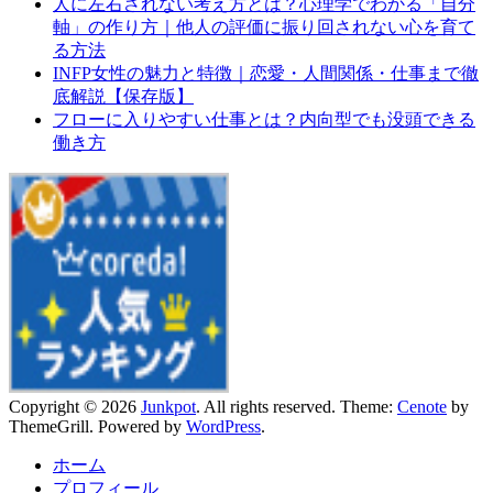
人に左右されない考え方とは？心理学でわかる「自分
軸」の作り方｜他人の評価に振り回されない心を育て
る方法
INFP女性の魅力と特徴｜恋愛・人間関係・仕事まで徹
底解説【保存版】
フローに入りやすい仕事とは？内向型でも没頭できる
働き方
Copyright © 2026
Junkpot
. All rights reserved. Theme:
Cenote
by
ThemeGrill. Powered by
WordPress
.
ホーム
プロフィール