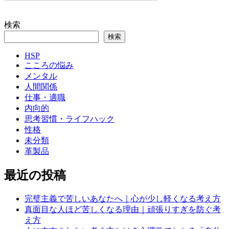
検索
検索
HSP
こころの悩み
メンタル
人間関係
仕事・適職
内向的
思考習慣・ライフハック
性格
未分類
革製品
最近の投稿
完璧主義で苦しいあなたへ｜心が少し軽くなる考え方
真面目な人ほど苦しくなる理由｜頑張りすぎを防ぐ考
え方