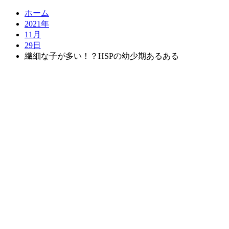
ホーム
2021年
11月
29日
繊細な子が多い！？HSPの幼少期あるある