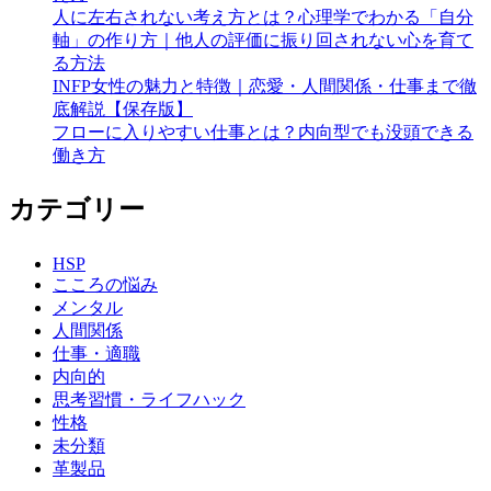
人に左右されない考え方とは？心理学でわかる「自分
軸」の作り方｜他人の評価に振り回されない心を育て
る方法
INFP女性の魅力と特徴｜恋愛・人間関係・仕事まで徹
底解説【保存版】
フローに入りやすい仕事とは？内向型でも没頭できる
働き方
カテゴリー
HSP
こころの悩み
メンタル
人間関係
仕事・適職
内向的
思考習慣・ライフハック
性格
未分類
革製品