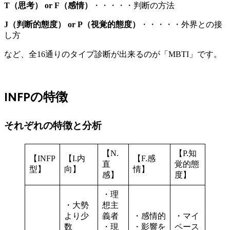
T（思考） or F（感情）
・・・・・判断の方法
J（判断的態度） or P（視覚的態度）
・・・・・外界との接
し方
など、全16通りのタイプ診断が出来るのが「MBTI」です。
INFPの特徴
それぞれの特徴と分析
【N.
【P.知
【INFP
【I.内
【F.感
直
覚的態
型】
向】
情】
感】
度】
・理
・大勢
想主
より少
義者
・感情的
・マイ
数
・現
・影響を
ペース