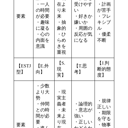
・一人
在よ
受けやす
・計画
の時間
り未
い
が苦手
要素
が必要
来
・好きか
・フレ
・趣味
・抽
嫌いか
キシブ
に凝る
象的
・周囲の
ル
・心の
・ひ
反応が気
・優柔
内面を
らめ
になる
不断
意識
きを
重視
【S.
【J.判
【ESTJ
【E.外
【T.思
現
断的態
型】
向】
考】
実】
度】
・少数
より大
・現
勢
実主
・規律
・仲間
義者
・論理的
正しい
との時
・未
・意志が
・期限
間が必
来よ
強い
を守る
要
り現
・正しい
要素
・物事
・進ん
在
かどうか