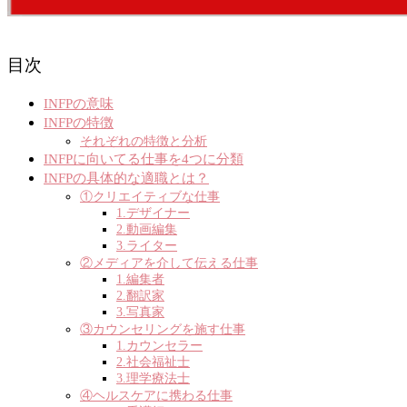
目次
INFPの意味
INFPの特徴
それぞれの特徴と分析
INFPに向いてる仕事を4つに分類
INFPの具体的な適職とは？
①クリエイティブな仕事
1.デザイナー
2.動画編集
3.ライター
②メディアを介して伝える仕事
1.編集者
2.翻訳家
3.写真家
③カウンセリングを施す仕事
1.カウンセラー
2.社会福祉士
3.理学療法士
④ヘルスケアに携わる仕事