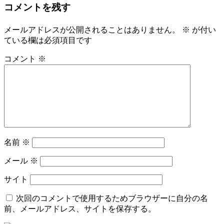
ナ
コメントを残す
ビ
メールアドレスが公開されることはありません。
※
が付い
ている欄は必須項目です
ゲ
コメント
※
ー
シ
ョ
ン
名前
※
メール
※
サイト
次回のコメントで使用するためブラウザーに自分の名
前、メールアドレス、サイトを保存する。