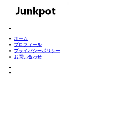
コ
ン
テ
ン
Junkpot
ツ
へ
ホーム
ス
プロフィール
キ
プライバシーポリシー
ッ
お問い合わせ
プ