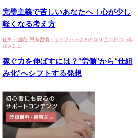
完璧主義で苦しいあなたへ｜心が少し
軽くなる考え方
仕事・適職
,
思考習慣・ライフハック
2025年10月21日
2025年
10月21日
稼ぐ力を伸ばすには？“労働”から“仕組
み化”へシフトする発想