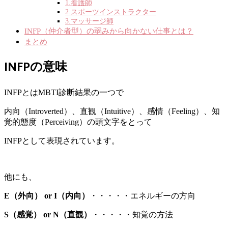
1.看護師
2.スポーツインストラクター
3.マッサージ師
INFP（仲介者型）の弱みから向かない仕事とは？
まとめ
INFPの意味
INFPとはMBTI診断結果の一つで
内向（Introverted）、直観（Intuitive）、感情（Feeling）、知
覚的態度（Perceiving）の頭文字をとって
INFPとして表現されています。
他にも、
E（外向） or I（内向）
・・・・・エネルギーの方向
S（感覚） or N（直観）
・・・・・知覚の方法