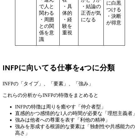
に白黒
で人と
・具
・結論の
つける
関わる
体的
正否が気
・決断
・周囲
・経
になる
が得意
との関
験を
係を意
重視
識
INFPに向いてる仕事を4つに分類
INFPの「タイプ」、「要素」、「強み」
これらの分析からINFPの特徴をまとめると
INFPの特徴は周りを癒やす「仲介者型」
直感的かつ感情的な1人の時間が必要な「理想主義者」
強みは他者への尊重を表す「利他の精神」
強みを形成する根源的な要素は「独創性や共感能力の
高さ」