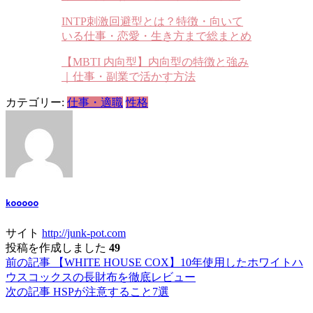
INTP刺激回避型とは？特徴・向いて
いる仕事・恋愛・生き方まで総まとめ
【MBTI 内向型】内向型の特徴と強み
｜仕事・副業で活かす方法
カテゴリー:
仕事・適職
性格
kooooo
サイト
http://junk-pot.com
投稿を作成しました
49
投
前の記事
【WHITE HOUSE COX】10年使用したホワイトハ
ウスコックスの長財布を徹底レビュー
稿
次の記事
HSPが注意すること7選