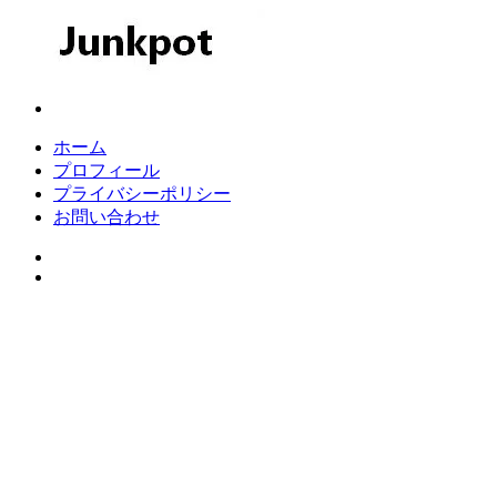
コ
ン
テ
ン
Junkpot
ツ
へ
ホーム
ス
プロフィール
キ
プライバシーポリシー
ッ
お問い合わせ
プ