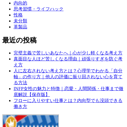
内向的
思考習慣・ライフハック
性格
未分類
革製品
最近の投稿
完璧主義で苦しいあなたへ｜心が少し軽くなる考え方
真面目な人ほど苦しくなる理由｜頑張りすぎを防ぐ考
え方
人に左右されない考え方とは？心理学でわかる「自分
軸」の作り方｜他人の評価に振り回されない心を育て
る方法
INFP女性の魅力と特徴｜恋愛・人間関係・仕事まで徹
底解説【保存版】
フローに入りやすい仕事とは？内向型でも没頭できる
働き方