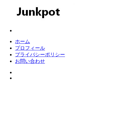
コ
ン
テ
ン
Junkpot
ツ
へ
ホーム
ス
プロフィール
キ
プライバシーポリシー
ッ
お問い合わせ
プ