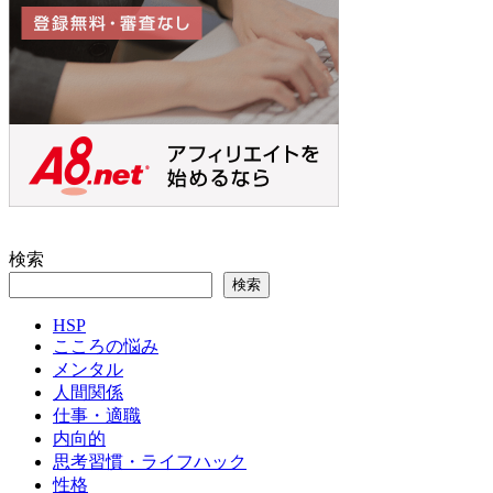
検索
検索
HSP
こころの悩み
メンタル
人間関係
仕事・適職
内向的
思考習慣・ライフハック
性格