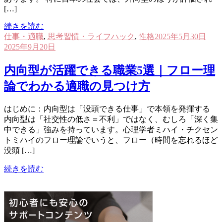
[…]
続きを読む
仕事・適職
,
思考習慣・ライフハック
,
性格
2025年5月30日
2025年9月20日
内向型が活躍できる職業5選｜フロー理
論でわかる適職の見つけ方
はじめに：内向型は「没頭できる仕事」で本領を発揮する
内向型は「社交性の低さ＝不利」ではなく、むしろ「深く集
中できる」強みを持っています。心理学者ミハイ・チクセン
トミハイのフロー理論でいうと、フロー（時間を忘れるほど
没頭 […]
続きを読む