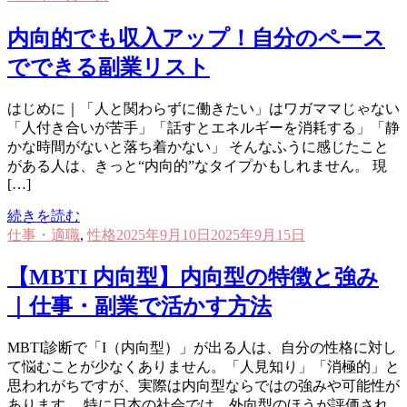
内向的でも収入アップ！自分のペース
でできる副業リスト
はじめに｜「人と関わらずに働きたい」はワガママじゃない
「人付き合いが苦手」「話すとエネルギーを消耗する」「静
かな時間がないと落ち着かない」 そんなふうに感じたこと
がある人は、きっと“内向的”なタイプかもしれません。 現
[…]
続きを読む
仕事・適職
,
性格
2025年9月10日
2025年9月15日
【MBTI 内向型】内向型の特徴と強み
｜仕事・副業で活かす方法
MBTI診断で「I（内向型）」が出る人は、自分の性格に対し
て悩むことが少なくありません。「人見知り」「消極的」と
思われがちですが、実際は内向型ならではの強みや可能性が
あります。 特に日本の社会では、外向型のほうが評価され