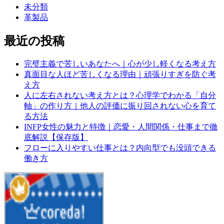
未分類
革製品
最近の投稿
完璧主義で苦しいあなたへ｜心が少し軽くなる考え方
真面目な人ほど苦しくなる理由｜頑張りすぎを防ぐ考
え方
人に左右されない考え方とは？心理学でわかる「自分
軸」の作り方｜他人の評価に振り回されない心を育て
る方法
INFP女性の魅力と特徴｜恋愛・人間関係・仕事まで徹
底解説【保存版】
フローに入りやすい仕事とは？内向型でも没頭できる
働き方