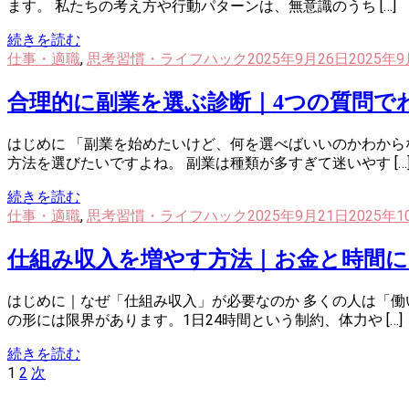
ます。 私たちの考え方や行動パターンは、無意識のうち […]
続きを読む
仕事・適職
,
思考習慣・ライフハック
2025年9月26日
2025年
合理的に副業を選ぶ診断｜4つの質問で
はじめに 「副業を始めたいけど、何を選べばいいのかわか
方法を選びたいですよね。 副業は種類が多すぎて迷いやす […
続きを読む
仕事・適職
,
思考習慣・ライフハック
2025年9月21日
2025年
仕組み収入を増やす方法｜お金と時間に
はじめに｜なぜ「仕組み収入」が必要なのか 多くの人は「
の形には限界があります。1日24時間という制約、体力や […]
続きを読む
投
固
固
1
2
次
稿
定
定