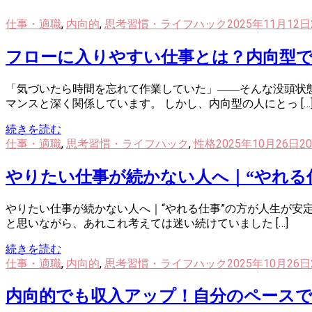
仕事・適職
,
内向的
,
思考習慣・ライフハック
2025年11月12日
フローに入りやすい仕事とは？内向型
「気づいたら時間を忘れて作業していた」――そんな没頭状
マンスと深く関係しています。 しかし、内向型の人にとっ […
続きを読む
仕事・適職
,
思考習慣・ライフハック
,
性格
2025年10月26日
2
やりたい仕事が続かない人へ｜“やれる
やりたい仕事が続かない人へ｜“やれる仕事”の方が人生が安
と思いながら、あれこれ考えては迷い続けていました […]
続きを読む
仕事・適職
,
内向的
,
思考習慣・ライフハック
2025年10月26日
内向的でも収入アップ！自分のペース