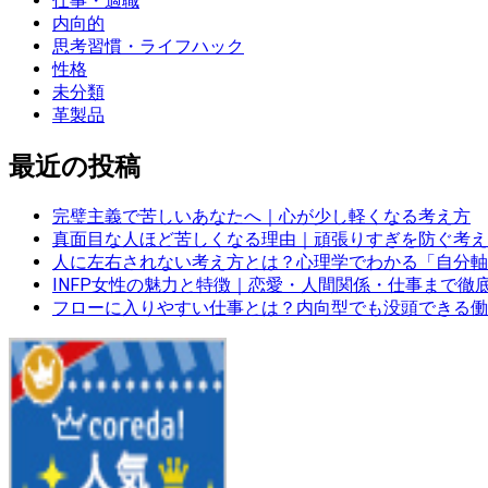
仕事・適職
内向的
思考習慣・ライフハック
性格
未分類
革製品
最近の投稿
完璧主義で苦しいあなたへ｜心が少し軽くなる考え方
真面目な人ほど苦しくなる理由｜頑張りすぎを防ぐ考え
人に左右されない考え方とは？心理学でわかる「自分軸
INFP女性の魅力と特徴｜恋愛・人間関係・仕事まで徹
フローに入りやすい仕事とは？内向型でも没頭できる働