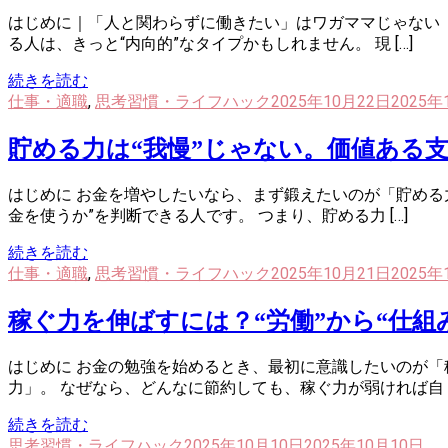
はじめに｜「人と関わらずに働きたい」はワガママじゃない 
る人は、きっと“内向的”なタイプかもしれません。 現 […]
続きを読む
仕事・適職
,
思考習慣・ライフハック
2025年10月22日
2025年
貯める力は“我慢”じゃない。価値ある
はじめに お金を増やしたいなら、まず鍛えたいのが「貯める
金を使うか”を判断できる人です。 つまり、貯める力 […]
続きを読む
仕事・適職
,
思考習慣・ライフハック
2025年10月21日
2025年
稼ぐ力を伸ばすには？“労働”から“仕組
はじめに お金の勉強を始めるとき、最初に意識したいのが「
力」。 なぜなら、どんなに節約しても、稼ぐ力が弱ければ自 [
続きを読む
思考習慣・ライフハック
2025年10月10日
2025年10月10日