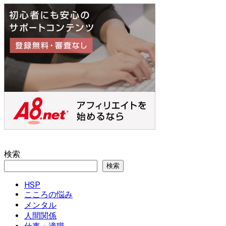
ナ
ペ
ペ
ビ
ー
ー
ゲ
ジ
ジ
ー
シ
ョ
ン
検索
検索
HSP
こころの悩み
メンタル
人間関係