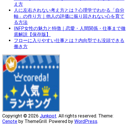
え方
人に左右されない考え方とは？心理学でわかる「自分
軸」の作り方｜他人の評価に振り回されない心を育て
る方法
INFP女性の魅力と特徴｜恋愛・人間関係・仕事まで徹
底解説【保存版】
フローに入りやすい仕事とは？内向型でも没頭できる
働き方
Copyright © 2026
Junkpot
. All rights reserved. Theme:
Cenote
by ThemeGrill. Powered by
WordPress
.