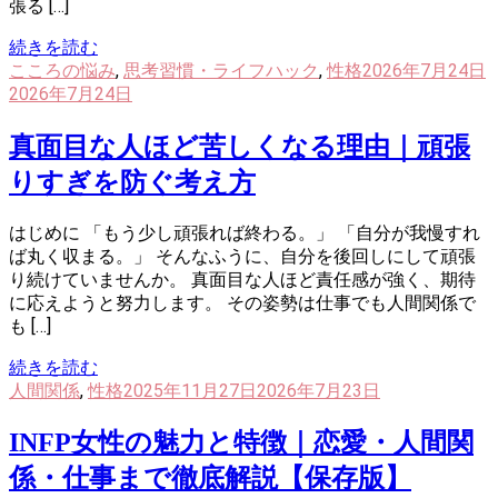
張る […]
続きを読む
こころの悩み
,
思考習慣・ライフハック
,
性格
2026年7月24日
2026年7月24日
真面目な人ほど苦しくなる理由｜頑張
りすぎを防ぐ考え方
はじめに 「もう少し頑張れば終わる。」 「自分が我慢すれ
ば丸く収まる。」 そんなふうに、自分を後回しにして頑張
り続けていませんか。 真面目な人ほど責任感が強く、期待
に応えようと努力します。 その姿勢は仕事でも人間関係で
も […]
続きを読む
人間関係
,
性格
2025年11月27日
2026年7月23日
INFP女性の魅力と特徴｜恋愛・人間関
係・仕事まで徹底解説【保存版】