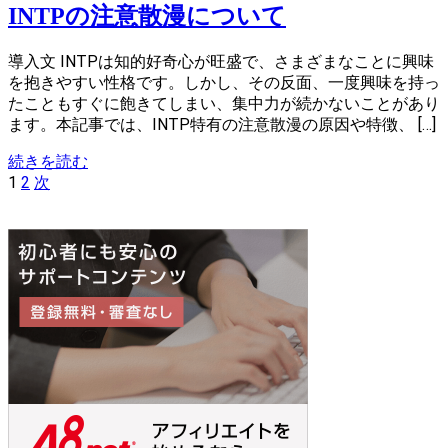
INTPの注意散漫について
導入文 INTPは知的好奇心が旺盛で、さまざまなことに興味
を抱きやすい性格です。しかし、その反面、一度興味を持っ
たこともすぐに飽きてしまい、集中力が続かないことがあり
ます。本記事では、INTP特有の注意散漫の原因や特徴、 […]
続きを読む
投
固
固
1
2
次
稿
定
定
ナ
ペ
ペ
ビ
ー
ー
ゲ
ジ
ジ
ー
シ
ョ
ン