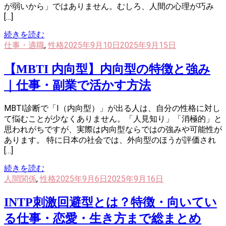
が弱いから」ではありません。むしろ、人間の心理が巧み
[…]
続きを読む
仕事・適職
,
性格
2025年9月10日
2025年9月15日
【MBTI 内向型】内向型の特徴と強み
｜仕事・副業で活かす方法
MBTI診断で「I（内向型）」が出る人は、自分の性格に対し
て悩むことが少なくありません。「人見知り」「消極的」と
思われがちですが、実際は内向型ならではの強みや可能性が
あります。 特に日本の社会では、外向型のほうが評価され
[…]
続きを読む
人間関係
,
性格
2025年9月6日
2025年9月16日
INTP刺激回避型とは？特徴・向いてい
る仕事・恋愛・生き方まで総まとめ