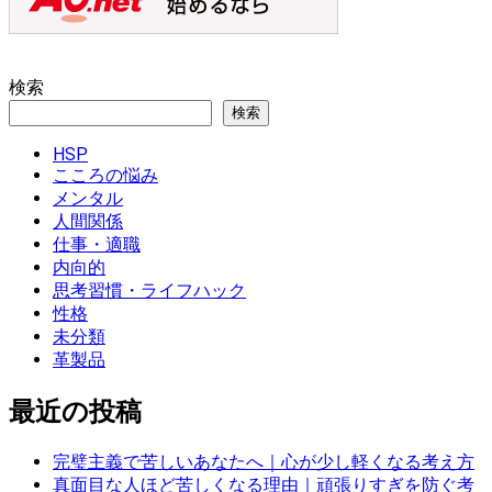
検索
検索
HSP
こころの悩み
メンタル
人間関係
仕事・適職
内向的
思考習慣・ライフハック
性格
未分類
革製品
最近の投稿
完璧主義で苦しいあなたへ｜心が少し軽くなる考え方
真面目な人ほど苦しくなる理由｜頑張りすぎを防ぐ考