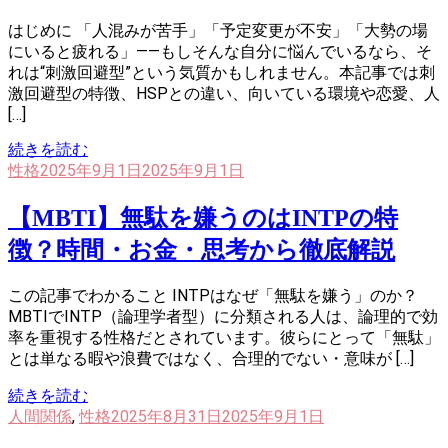
はじめに 「人混みが苦手」「予定変更が不安」「大勢の場
にいると疲れる」——もしそんな自分に悩んでいるなら、そ
れは“刺激回避型”という気質かもしれません。本記事では刺
激回避型の特徴、HSPとの違い、向いている環境や恋愛、人
[…]
続きを読む
性格
2025年9月1日
2025年9月1日
【MBTI】無駄を嫌うのはINTPの特
徴？時間・お金・思考から徹底解説
この記事でわかること INTPはなぜ「無駄を嫌う」のか？
MBTIでINTP（論理学者型）に分類される人は、論理的で効
率を重視する性格だとされています。彼らにとって「無駄」
とは単なる暇や浪費ではなく、合理的でない・意味が […]
続きを読む
人間関係
,
性格
2025年8月31日
2025年9月1日