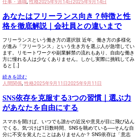
仕事・適職
,
性格
2025年9月14日
2025年9月14日
あなたはフリーランス向き？特徴と性
格を徹底解説｜会社員との違いまで
フリーランスという働き方の選択肢 近年、働き方の多様化
が進み「フリーランス」という生き方を選ぶ人が急増してい
ます。リモートワークや副業解禁の流れもあり、自由な働き
方に憧れる人は少なくありません。しかし実際に挑戦してみ
ると […]
続きを読む
人間関係
,
性格
2025年9月11日
2025年9月11日
SNS依存を克服する3つの習慣｜選ぶ力
があなたを自由にする
スマホを開けば、いつでも誰かの近況や意見が目に飛び込ん
でくる。気づけば1日数時間、SNSを眺めている──そんな自
分に不安を覚えたことはありませんか？ SNS依存は「意志